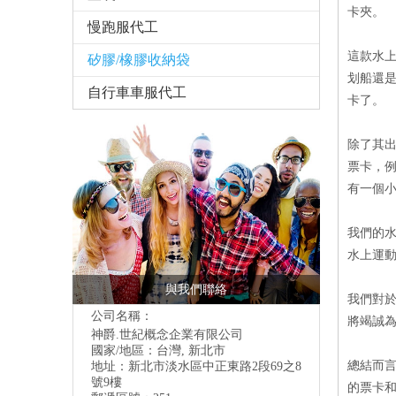
卡夾。
慢跑服代工
這款水上
矽膠/橡膠收納袋
划船還
自行車車服代工
卡了。
除了其出
票卡，
有一個
我們的水
水上運
與我們聯絡
我們對
公司名稱：
將竭誠
神爵.世紀概念企業有限公司
國家/地區：台灣, 新北市
總結而言
地址：
新北市淡水區中正東路2段69之8
號9樓
的票卡