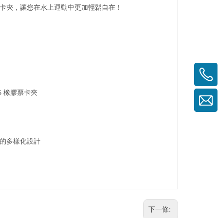
膠票卡夾，讓您在水上運動中更加輕鬆自在！
815 橡膠票卡夾
夾的多樣化設計
下一條: