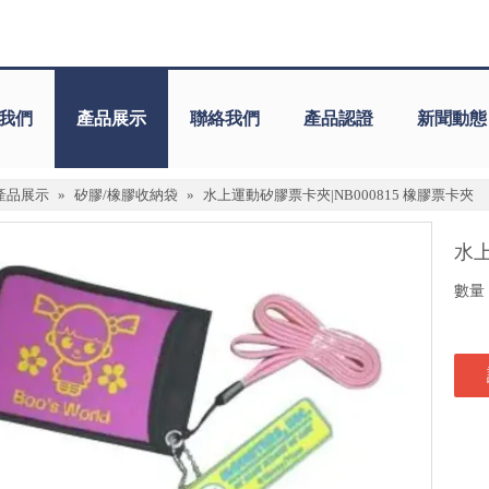
我們
產品展示
聯絡我們
產品認證
新聞動態
產品展示
»
矽膠/橡膠收納袋
»
水上運動矽膠票卡夾|NB000815 橡膠票卡夾
水上
數量