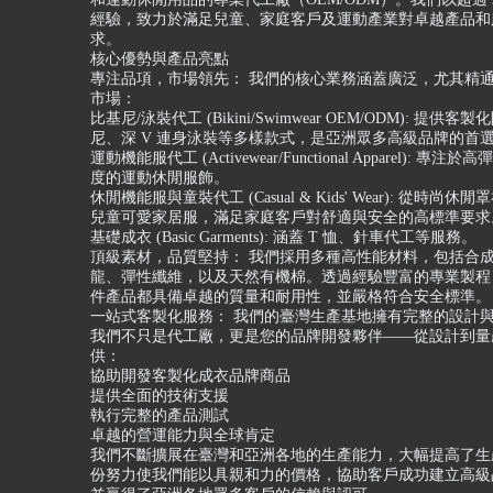
經驗，致力於滿足兒童、家庭客戶及運動產業對卓越產品和
求。
核心優勢與產品亮點
專注品項，市場領先： 我們的核心業務涵蓋廣泛，尤其精
市場：
比基尼/泳裝代工 (Bikini/Swimwear OEM/ODM): 提供客
尼、深 V 連身泳裝等多樣款式，是亞洲眾多高級品牌的首
運動機能服代工 (Activewear/Functional Apparel): 專
度的運動休閒服飾。
休閒機能服與童裝代工 (Casual & Kids' Wear): 從時尚
兒童可愛家居服，滿足家庭客戶對舒適與安全的高標準要求
基礎成衣 (Basic Garments): 涵蓋 T 恤、針車代工等服務。
頂級素材，品質堅持： 我們採用多種高性能材料，包括合
龍、彈性纖維，以及天然有機棉。透過經驗豐富的專業製程
件產品都具備卓越的質量和耐用性，並嚴格符合安全標準。
一站式客製化服務： 我們的臺灣生產基地擁有完整的設計
我們不只是代工廠，更是您的品牌開發夥伴——從設計到量
供：
協助開發客製化成衣品牌商品
提供全面的技術支援
執行完整的產品測試
卓越的營運能力與全球肯定
我們不斷擴展在臺灣和亞洲各地的生產能力，大幅提高了生
份努力使我們能以具親和力的價格，協助客戶成功建立高級