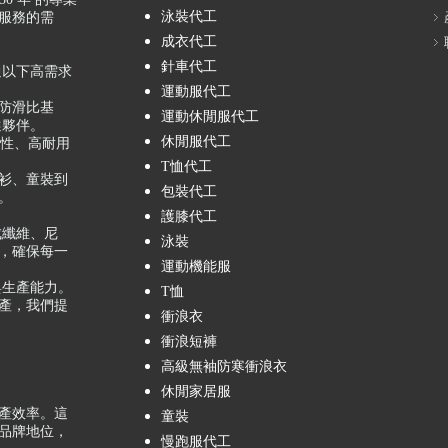
泳裝代工
服務的需
成衣代工
針車代工
通以下高需求
運動服代工
製化防滑比基
運動休閒服代工
選夥伴。
休閒服代工
注於高彈性、高耐用
T恤代工
休閒罩衫、童裝到
包裝代工
。
護膝代工
成纖維、尼
泳裝
，確保每一
運動機能服
與生產能力。
T恤
產，我們提
衝浪衣
衝浪短褲
高級無袖防寒衝浪衣
休閒家居服
產效率。這
童裝
品牌地位，
慢跑服代工