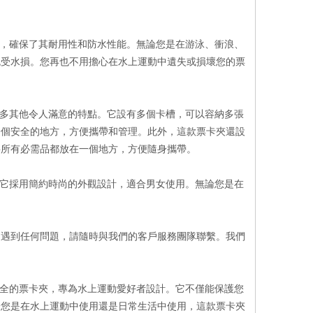
料製成，確保了其耐用性和防水性能。無論您是在游泳、衝浪、
免受水損。您再也不用擔心在水上運動中遺失或損壞您的票
具有許多其他令人滿意的特點。它設有多個卡槽，可以容納多張
一個安全的地方，方便攜帶和管理。此外，這款票卡夾還設
將所有必需品都放在一個地方，方便隨身攜帶。
精美。它採用簡約時尚的外觀設計，適合男女使用。無論您是在
。
中遇到任何問題，請隨時與我們的客戶服務團隊聯繫。我們
功能齊全的票卡夾，專為水上運動愛好者設計。它不僅能保護您
論您是在水上運動中使用還是日常生活中使用，這款票卡夾