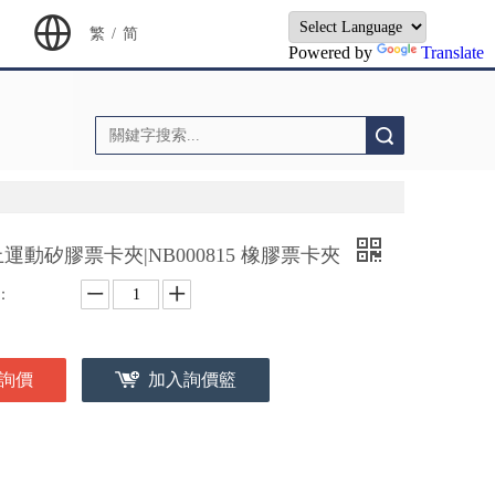
繁
/
简
Powered by
Translate
搜索
運動矽膠票卡夾|NB000815 橡膠票卡夾
：
詢價
加入詢價籃