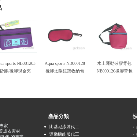
品
ua sports NB001203
Aqua sports NB000128
水上運動矽膠背包
矽膠/橡膠現金夾
橡膠太陽鏡架收納包
NB000126橡膠背包
產品分類
專家
比基尼泳裝代工
品質成衣素材
運動機能服代工
0 年 的專業