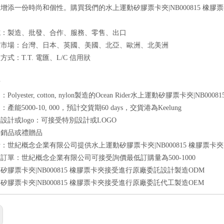
增添一份時尚和個性。購買我們的水上運動矽膠票卡夾|NB000815 橡
式：製造、批發、合作、服務、零售、出口
標市場：台灣、日本、英國、美國、北亞、歐洲、北美洲
式：T.T. 電匯、L/C 信用狀
點
olyester, cotton, nylon製造的Ocean Rider水上運動矽膠票卡夾|NB000
產能5000-10, 000，預計交貨期60 days，交貨港為Keelung
設計或logo：可接受特別設計或LOGO
促銷品或禮贈品
：世紀概念企業有限公司提供水上運動矽膠票卡夾|NB000815 橡膠票卡
訂單：世紀概念企業有限公司可接受詢價最低訂購量為500-1000
矽膠票卡夾|NB000815 橡膠票卡夾接受進行原廠委託設計製造ODM
矽膠票卡夾|NB000815 橡膠票卡夾接受進行原廠委託代工製造OEM