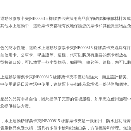
運動矽膠票卡夾|NB000815 橡膠票卡夾採用高品質的矽膠和橡膠材
是其他水上運動中，這款票卡夾都能有效地保護您的票卡和其他貴重物品
色的防水性能，這款水上運動矽膠票卡夾|NB000815 橡膠票卡夾還
例如信用卡、公車卡、學生證等。這樣，您可以將所有重要的票卡都放在
小型拉鍊口袋，可以放置一些小型物品，如硬幣、鑰匙等。這樣，您可以
上運動矽膠票卡夾|NB000815 橡膠票卡夾不僅功能強大，而且設計
動中使用還是日常生活中使用，這款票卡夾都能為您增添一份時尚和個性
於產品的品質非常自信，因此提供了完善的售後服務。如果您在使用過程
為您提供解決方案。
，水上運動矽膠票卡夾|NB000815 橡膠票卡夾是一款耐用、防水且
和貴重物品免受水損，還具有多個卡槽和拉鍊口袋，方便攜帶和管理。無