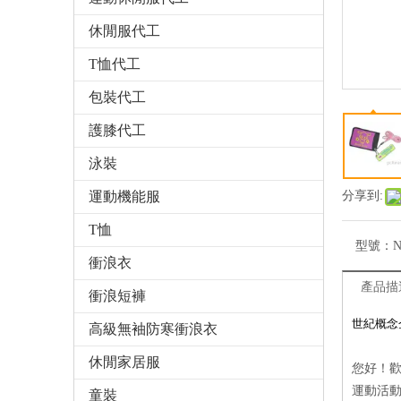
休閒服代工
T恤代工
包裝代工
護膝代工
泳裝
運動機能服
分享到:
T恤
型號：
N
衝浪衣
產品描
衝浪短褲
世紀概念
高級無袖防寒衝浪衣
休閒家居服
您好！歡
運動活
童裝