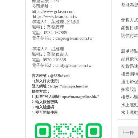
郵遞區號：251
都能為您
公司網址：
https://www.gckean.com
https://www.kean.com
.tw
銷售方
聯絡人1：葉經理 ,呂經理
職稱1：業務經理
銷售目
電話: 0952-167885
詢價付款方
電子信箱1：
casper@kean.com.tw
聯絡人2：呂經理
競爭特
職稱2：業務負責人
品質優良：P
電話: 0920-110338
電子信箱2：
emily@kean.com.tw
交貨迅速：
接受獨特
官方帳號：@882hdxmk
（加入好友使用）
適用於
登入網址：https://manager.line.biz/
多樣設計
操作方式：
1. 點選”登入網址https://manager.line.biz/”
接受小額
2. 輸入帳號密碼
水上運動
3. 輸入驗證碼
4. 即可開始使用
水上運動
上一條: