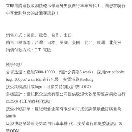
立即選購這款吸濕快乾吊帶連身男款自行車車褲代工，讓您在騎行
中享受到無比的舒適和樂趣！
銷售方式：製造、批發、合作、出口
銷售目標市場：台灣、日本、英國、美國、北亞、歐洲、北美洲
詢價付款方式：T.T. 電匯
競爭特點
交貨迅速：產能5000-10000，預計交貨期8 weeks，採用per pc/poly
bag, 100pcs/ a carton.進行包裝，交貨港為Keelung
接受獨特設計或logo：可接受特別設計或LOGO
多樣設計：世紀概念企業有限公司提供吸濕快乾吊帶連身男款自行
車車褲 代工的多樣化設計
接受小額訂單：世紀概念企業有限公司可接受詢價最低訂購量為
600件
吸濕快乾吊帶連身男款自行車車褲 代工接受進行原廠委託設計製
造ODM