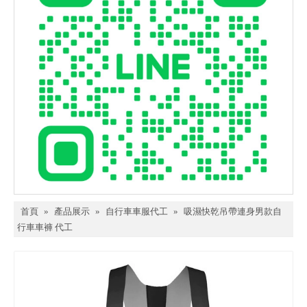
首頁
»
產品展示
»
自行車車服代工
»
吸濕快乾吊帶連身男款自
行車車褲 代工