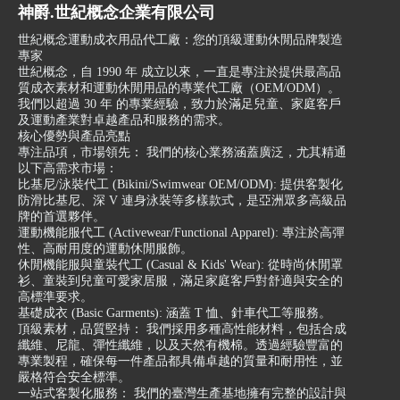
神爵.世紀概念企業有限公司
世紀概念運動成衣用品代工廠：您的頂級運動休閒品牌製造
專家
世紀概念，自 1990 年 成立以來，一直是專注於提供最高品
質成衣素材和運動休閒用品的專業代工廠（OEM/ODM）。
我們以超過 30 年 的專業經驗，致力於滿足兒童、家庭客戶
及運動產業對卓越產品和服務的需求。
核心優勢與產品亮點
專注品項，市場領先： 我們的核心業務涵蓋廣泛，尤其精通
以下高需求市場：
比基尼/泳裝代工 (Bikini/Swimwear OEM/ODM): 提供客製化
防滑比基尼、深 V 連身泳裝等多樣款式，是亞洲眾多高級品
牌的首選夥伴。
運動機能服代工 (Activewear/Functional Apparel): 專注於高彈
性、高耐用度的運動休閒服飾。
休閒機能服與童裝代工 (Casual & Kids' Wear): 從時尚休閒罩
衫、童裝到兒童可愛家居服，滿足家庭客戶對舒適與安全的
高標準要求。
基礎成衣 (Basic Garments): 涵蓋 T 恤、針車代工等服務。
頂級素材，品質堅持： 我們採用多種高性能材料，包括合成
纖維、尼龍、彈性纖維，以及天然有機棉。透過經驗豐富的
專業製程，確保每一件產品都具備卓越的質量和耐用性，並
嚴格符合安全標準。
一站式客製化服務： 我們的臺灣生產基地擁有完整的設計與