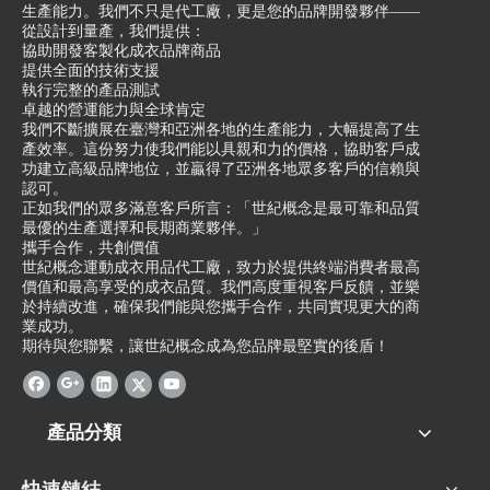
生產能力。我們不只是代工廠，更是您的品牌開發夥伴——
從設計到量產，我們提供：
協助開發客製化成衣品牌商品
提供全面的技術支援
執行完整的產品測試
卓越的營運能力與全球肯定
我們不斷擴展在臺灣和亞洲各地的生產能力，大幅提高了生
產效率。這份努力使我們能以具親和力的價格，協助客戶成
功建立高級品牌地位，並贏得了亞洲各地眾多客戶的信賴與
認可。
正如我們的眾多滿意客戶所言：「世紀概念是最可靠和品質
最優的生產選擇和長期商業夥伴。」
攜手合作，共創價值
世紀概念運動成衣用品代工廠，致力於提供終端消費者最高
價值和最高享受的成衣品質。我們高度重視客戶反饋，並樂
於持續改進，確保我們能與您攜手合作，共同實現更大的商
業成功。
期待與您聯繫，讓世紀概念成為您品牌最堅實的後盾！
產品分類
快速鏈結