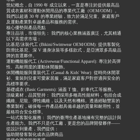
世紀概念，自 1990 年 成立以來，一直是專注於提供最高品
質成衣素材和運動休閒用品的專業代工廠（OEM/ODM）。
我們以超過 30 年 的專業經驗，致力於滿足兒童、家庭客戶
及運動產業對卓越產品和服務的需求。
核心優勢與產品亮點
專注品項，市場領先： 我們的核心業務涵蓋廣泛，尤其精通
以下高需求市場：
比基尼/泳裝代工 (Bikini/Swimwear OEM/ODM): 提供客製化
防滑比基尼、深 V 連身泳裝等多樣款式，是亞洲眾多高級品
牌的首選夥伴。
運動機能服代工 (Activewear/Functional Apparel): 專注於高彈
性、高耐用度的運動休閒服飾。
休閒機能服與童裝代工 (Casual & Kids' Wear): 從時尚休閒罩
衫、童裝到兒童可愛家居服，滿足家庭客戶對舒適與安全的
高標準要求。
基礎成衣 (Basic Garments): 涵蓋 T 恤、針車代工等服務。
頂級素材，品質堅持： 我們採用多種高性能材料，包括合成
纖維、尼龍、彈性纖維，以及天然有機棉。透過經驗豐富的
專業製程，確保每一件產品都具備卓越的質量和耐用性，並
嚴格符合安全標準。
一站式客製化服務： 我們的臺灣生產基地擁有完整的設計與
生產能力。我們不只是代工廠，更是您的品牌開發夥伴——
從設計到量產，我們提供：
協助開發客製化成衣品牌商品