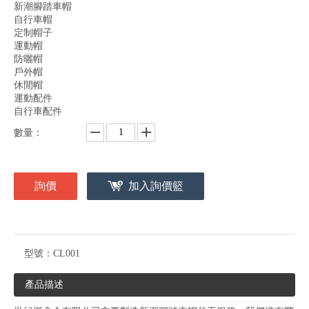
新潮腳踏車帽
自行車帽
定制帽子
運動帽
防曬帽
戶外帽
休閒帽
運動配件
自行車配件
數量：
詢價
加入詢價籃
型號：
CL001
產品描述