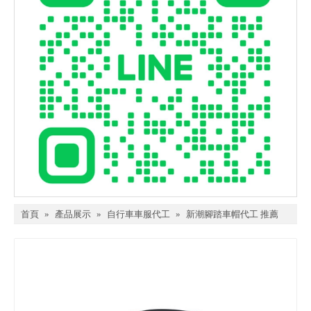
首頁
»
產品展示
»
自行車車服代工
»
新潮腳踏車帽代工 推薦