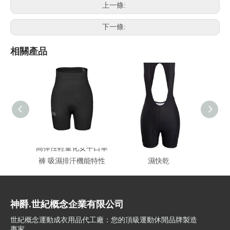
上一條:
下一條:
相關產品
高彈性輕量化女平口車
女款自行車褲 抗UV吸
男平口
褲 吸濕排汗機能特性
濕快乾
神爵.世紀概念企業有限公司
世紀概念運動成衣用品代工廠：您的頂級運動休閒品牌製造
專家