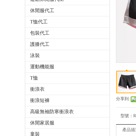
休閒服代工
T恤代工
包裝代工
護膝代工
泳裝
運動機能服
T恤
衝浪衣
分享到:
衝浪短褲
高級無袖防寒衝浪衣
型號：
R
休閒家居服
產品描
童裝