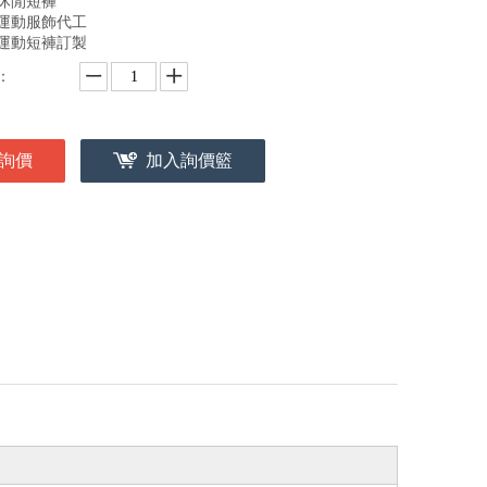
休閒短褲
運動服飾代工
運動短褲訂製
：
詢價
加入詢價籃