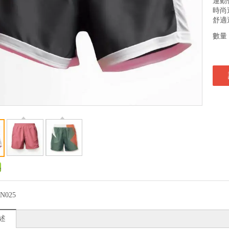
運動
時尚
舒適
數量
N025
述