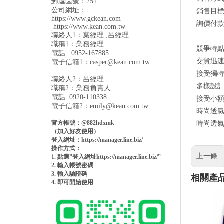
郵遞區號：251
公司網址：
銷售目
https://www.gckean.com
詢價付款方
https://www.kean.com
.tw
聯絡人1：葉經理 ,呂經理
職稱1：業務經理
競爭特
電話: 0952-167885
交貨迅速：產
電子信箱1：
casper@kean.com.tw
接受獨特
聯絡人2：呂經理
多樣設
職稱2：業務負責人
電話: 0920-110338
接受小額
電子信箱2：
emily@kean.com.tw
時尚透氣
官方帳號：@882hdxmk
時尚透氣
（加入好友使用）
登入網址：https://manager.line.biz/
操作方式：
上一條:
1. 點選”登入網址https://manager.line.biz/”
2. 輸入帳號密碼
3. 輸入驗證碼
相關產
4. 即可開始使用