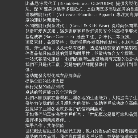
比基尼/泳裝代工 (Bikini/Swimwear OEM/ODM): 提供客
尼、深 V 連身泳裝等多樣款式，是亞洲眾多高級品牌的首
運動機能服代工 (Activewear/Functional Apparel): 專
度的運動休閒服飾。
休閒機能服與童裝代工 (Casual & Kids' Wear): 從時尚
兒童可愛家居服，滿足家庭客戶對舒適與安全的高標準要求
基礎成衣 (Basic Garments): 涵蓋 T 恤、針車代工等服務。
頂級素材，品質堅持： 我們採用多種高性能材料，包括合
龍、彈性纖維，以及天然有機棉。透過經驗豐富的專業製程
件產品都具備卓越的質量和耐用性，並嚴格符合安全標準。
一站式客製化服務： 我們的臺灣生產基地擁有完整的設計
我們不只是代工廠，更是您的品牌開發夥伴——從設計到量
供：
協助開發客製化成衣品牌商品
提供全面的技術支援
執行完整的產品測試
卓越的營運能力與全球肯定
我們不斷擴展在臺灣和亞洲各地的生產能力，大幅提高了生
份努力使我們能以具親和力的價格，協助客戶成功建立高級
並贏得了亞洲各地眾多客戶的信賴與認可。
正如我們的眾多滿意客戶所言：「世紀概念是最可靠和品質
選擇和長期商業夥伴。」
攜手合作，共創價值
世紀概念運動成衣用品代工廠，致力於提供終端消費者最高
享受的成衣品質。我們高度重視客戶反饋，並樂於持續改進