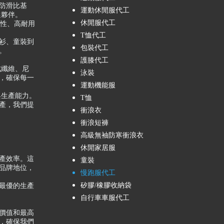
製化防滑比基
運動休閒服代工
選夥伴。
休閒服代工
注於高彈性、高耐用
T恤代工
休閒罩衫、童裝到
包裝代工
。
護膝代工
成纖維、尼
泳裝
，確保每一
運動機能服
與生產能力。
T恤
產，我們提
衝浪衣
衝浪短褲
高級無袖防寒衝浪衣
休閒家居服
產效率。這
童裝
品牌地位，
慢跑服代工
矽膠/橡膠收納袋
最優的生產
自行車車服代工
價值和最高
，確保我們