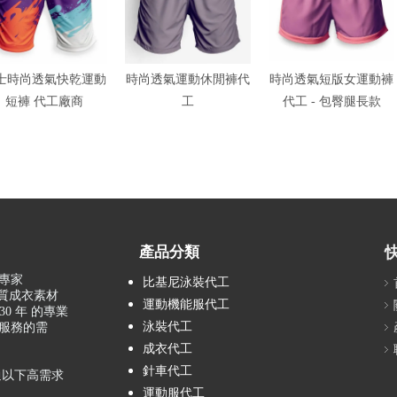
士時尚透氣快乾運動
時尚透氣運動休閒褲代
時尚透氣短版女運動褲
短褲 代工廠商
工
代工 - 包臀腿長款
產品分類
專家
比基尼泳裝代工
品質成衣素材
運動機能服代工
0 年 的專業
泳裝代工
服務的需
成衣代工
針車代工
通以下高需求
運動服代工