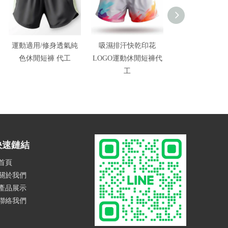
運動適用/修身透氣純
吸濕排汗快乾印花
快乾透氣女運動
色休閒短褲 代工
LOGO運動休閒短褲代
工廠
工
快速鏈結
首頁
關於我們
產品展示
聯絡我們