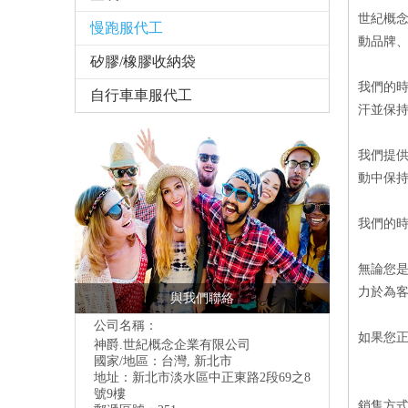
世紀概
慢跑服代工
動品牌
矽膠/橡膠收納袋
我們的
自行車車服代工
汗並保
我們提
動中保
我們的
無論您
力於為
與我們聯絡
公司名稱：
如果您
神爵.世紀概念企業有限公司
國家/地區：台灣, 新北市
地址：
新北市淡水區中正東路2段69之8
號9樓
銷售方