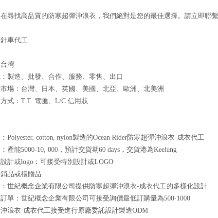
正在尋找高品質的防寒超彈沖浪衣，我們絕對是您的最佳選擇。請立即聯
：針車代工
：台灣
式：製造、批發、合作、服務、零售、出口
標市場：台灣、日本、英國、美國、北亞、歐洲、北美洲
式：T.T. 電匯、L/C 信用狀
點
olyester, cotton, nylon製造的Ocean Rider防寒超彈沖浪衣-成衣代工
產能5000-10, 000，預計交貨期60 days，交貨港為Keelung
設計或logo：可接受特別設計或LOGO
促銷品或禮贈品
：世紀概念企業有限公司提供防寒超彈沖浪衣-成衣代工的多樣化設計
訂單：世紀概念企業有限公司可接受詢價最低訂購量為500-1000
沖浪衣-成衣代工接受進行原廠委託設計製造ODM