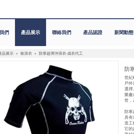
我們
產品展示
聯絡我們
產品認證
新聞動態
產品展示
»
衝浪衣
»
防寒超彈沖浪衣-成衣代工
防
世紀
戶外
選擇
樂趣
世，
防寒
具有
造工
它的