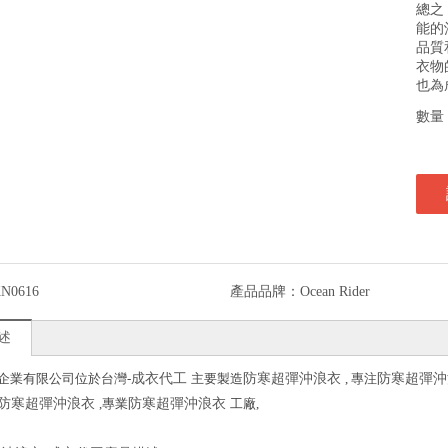
總之
能的
品質
衣物
也為
數量
N0616
產品品牌：
Ocean Rider
述
企業有限公司位於台灣-
成衣代工
主要製造
防寒超彈沖浪衣
, 專注
防寒超彈
防寒超彈沖浪衣
,專業
防寒超彈沖浪衣
工廠,