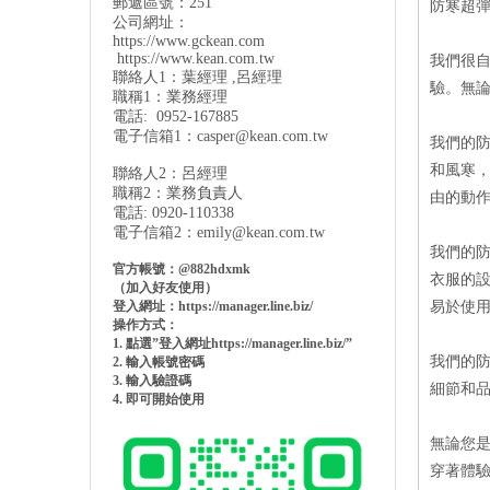
郵遞區號：251
防寒超彈
公司網址：
https://www.gckean.com
https://www.kean.com
.tw
我們很
聯絡人1：葉經理 ,呂經理
驗。無
職稱1：業務經理
電話: 0952-167885
電子信箱1：
casper@kean.com.tw
我們的
和風寒
聯絡人2：呂經理
職稱2：業務負責人
由的動
電話: 0920-110338
電子信箱2：
emily@kean.com.tw
我們的
官方帳號：@882hdxmk
衣服的
（加入好友使用）
登入網址：https://manager.line.biz/
易於使
操作方式：
1. 點選”登入網址https://manager.line.biz/”
我們的
2. 輸入帳號密碼
3. 輸入驗證碼
細節和
4. 即可開始使用
無論您
穿著體