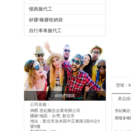
慢跑服代工
矽膠/橡膠收納袋
自行車車服代工
型號：
K
與我們聯絡
產品描
公司名稱：
神爵.世紀概念企業有限公司
世紀概念
國家/地區：台灣, 新北市
開發多種
地址：
新北市淡水區中正東路2段69之8
號9樓