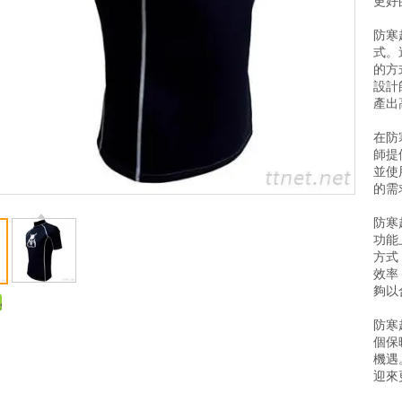
更好
防寒
式。
的方
設計
產出
在防
師提
並使
的需
防寒
功能
方式
效率
夠以
防寒
個保
機遇
迎來