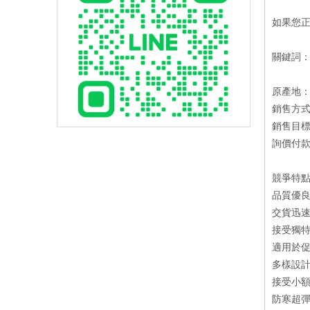
如果您
關鍵詞
原產地
銷售方
銷售目
詢價付款方
競爭特
品質優良：P
交貨迅速：
接受獨特
適用於
多樣設計
接受小額
防寒超彈