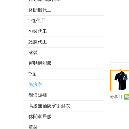
休閒服代工
T恤代工
包裝代工
護膝代工
泳裝
運動機能服
T恤
衝浪衣
衝浪短褲
分享到:
高級無袖防寒衝浪衣
休閒家居服
童裝