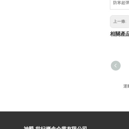
防寒超彈
上一條:
相關產
運