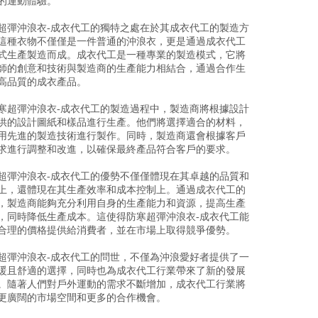
的運動體驗。
超彈沖浪衣-成衣代工的獨特之處在於其成衣代工的製造方
這種衣物不僅僅是一件普通的沖浪衣，更是通過成衣代工
式生產製造而成。成衣代工是一種專業的製造模式，它將
師的創意和技術與製造商的生產能力相結合，通過合作生
高品質的成衣產品。
寒超彈沖浪衣-成衣代工的製造過程中，製造商將根據設計
供的設計圖紙和樣品進行生產。他們將選擇適合的材料，
用先進的製造技術進行製作。同時，製造商還會根據客戶
求進行調整和改進，以確保最終產品符合客戶的要求。
超彈沖浪衣-成衣代工的優勢不僅僅體現在其卓越的品質和
上，還體現在其生產效率和成本控制上。通過成衣代工的
，製造商能夠充分利用自身的生產能力和資源，提高生產
，同時降低生產成本。這使得防寒超彈沖浪衣-成衣代工能
合理的價格提供給消費者，並在市場上取得競爭優勢。
超彈沖浪衣-成衣代工的問世，不僅為沖浪愛好者提供了一
暖且舒適的選擇，同時也為成衣代工行業帶來了新的發展
。隨著人們對戶外運動的需求不斷增加，成衣代工行業將
更廣闊的市場空間和更多的合作機會。