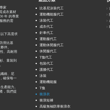
專家
比基尼泳裝代工
品質成衣素材
運動機能服代工
0 年 的專業
泳裝代工
服務的需
成衣代工
針車代工
通以下高需求
運動服代工
製化防滑比基
運動休閒服代工
選夥伴。
休閒服代工
注於高彈性、高耐用
T恤代工
休閒罩衫、童裝到
包裝代工
。
護膝代工
成纖維、尼
泳裝
，確保每一
運動機能服
與生產能力。
T恤
產，我們提
衝浪衣
衝浪短褲
高級無袖防寒衝浪衣