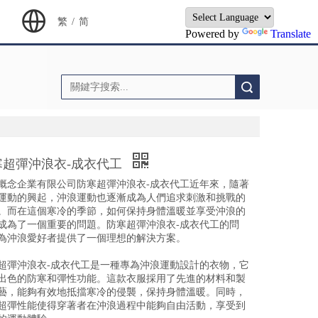
繁
/
简
Powered by
Translate
搜索
寒超彈沖浪衣-成衣代工
概念企業有限公司防寒超彈沖浪衣-成衣代工近年來，隨著
運動的興起，沖浪運動也逐漸成為人們追求刺激和挑戰的
。而在這個寒冷的季節，如何保持身體溫暖並享受沖浪的
成為了一個重要的問題。防寒超彈沖浪衣-成衣代工的問
為沖浪愛好者提供了一個理想的解決方案。
超彈沖浪衣-成衣代工是一種專為沖浪運動設計的衣物，它
出色的防寒和彈性功能。這款衣服採用了先進的材料和製
藝，能夠有效地抵擋寒冷的侵襲，保持身體溫暖。同時，
超彈性能使得穿著者在沖浪過程中能夠自由活動，享受到