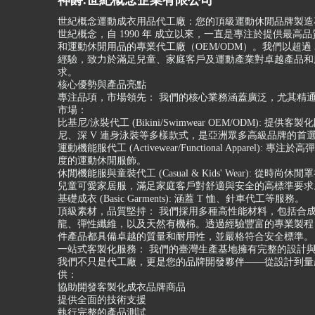
神爵.世紀概念企業有限公司
世紀概念運動成衣用品代工廠：您的頂級運動休閒品牌製造
世紀概念，自 1990 年 成立以來，一直是專注於提供最高
和運動休閒用品的專業代工廠（OEM/ODM）。我們以超過 3
經驗，致力於滿足兒童、家庭客戶及運動產業對卓越產品和
求。
核心優勢與產品亮點
專注品項，市場領先： 我們的核心業務涵蓋廣泛，尤其精
市場：
比基尼/泳裝代工 (Bikini/Swimwear OEM/ODM): 提供客
尼、深 V 連身泳裝等多樣款式，是亞洲眾多高級品牌的首
運動機能服代工 (Activewear/Functional Apparel): 專
度的運動休閒服飾。
休閒機能服與童裝代工 (Casual & Kids' Wear): 從時尚
兒童可愛家居服，滿足家庭客戶對舒適與安全的高標準要求
基礎成衣 (Basic Garments): 涵蓋 T 恤、針車代工等服務。
頂級素材，品質堅持： 我們採用多種高性能材料，包括合
龍、彈性纖維，以及天然有機棉。透過經驗豐富的專業製程
件產品都具備卓越的質量和耐用性，並嚴格符合安全標準。
一站式客製化服務： 我們的臺灣生產基地擁有完整的設計
我們不只是代工廠，更是您的品牌開發夥伴——從設計到量
供：
協助開發客製化成衣品牌商品
提供全面的技術支援
執行完整的產品測試