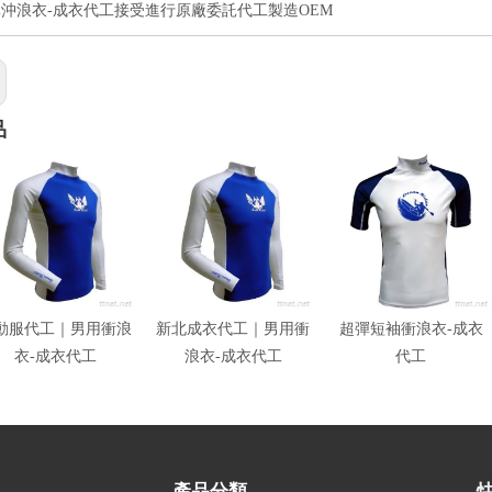
沖浪衣-成衣代工接受進行原廠委託代工製造OEM
品
動服代工｜男用衝浪
新北成衣代工｜男用衝
超彈短袖衝浪衣-成衣
衣-成衣代工
浪衣-成衣代工
代工
產品分類