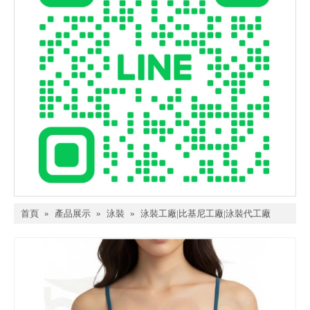
首頁
»
產品展示
»
泳裝
»
泳裝工廠|比基尼工廠|泳裝代工廠