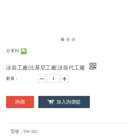
分享到:
泳裝工廠|比基尼工廠|泳裝代工廠
數量：
詢價
加入詢價籃
型號：
SW-102