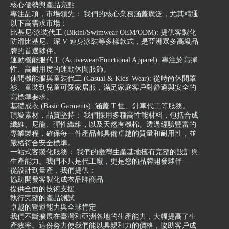
核心優勢與產品亮點
專注品項，市場領先： 我們的核心業務涵蓋廣泛，尤其精通
以下高需求市場：
比基尼/泳裝代工 (Bikini/Swimwear OEM/ODM): 提供客製化
防滑比基尼、深 V 連身泳裝等多樣款式，是亞洲眾多高級品
牌的首選夥伴。
運動機能服代工 (Activewear/Functional Apparel): 專注於高彈
性、高耐用度的運動休閒服飾。
休閒機能服與童裝代工 (Casual & Kids' Wear): 從時尚休閒罩
衫、童裝到兒童可愛家居服，滿足家庭客戶對舒適與安全的
高標準要求。
基礎成衣 (Basic Garments): 涵蓋 T 恤、針車代工等服務。
頂級素材，品質堅持： 我們採用多種高性能材料，包括合成
纖維、尼龍、彈性纖維，以及天然有機棉。透過經驗豐富的
專業製程，確保每一件產品都具備卓越的質量和耐用性，並
嚴格符合安全標準。
一站式客製化服務： 我們的臺灣生產基地擁有完整的設計與
生產能力。我們不只是代工廠，更是您的品牌開發夥伴——
從設計到量產，我們提供：
協助開發客製化成衣品牌商品
提供全面的技術支援
執行完整的產品測試
卓越的營運能力與全球肯定
我們不斷擴展在臺灣和亞洲各地的生產能力，大幅提高了生
產效率。這份努力使我們能以具親和力的價格，協助客戶成