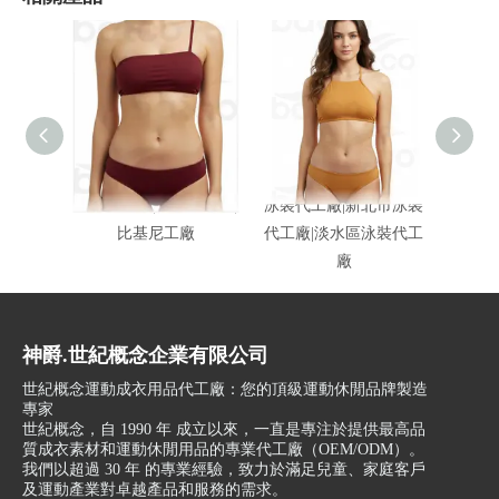
新款比基尼|比基尼代工|
泳裝代工廠|新北市泳裝
夏季
比基尼工廠
代工廠|淡水區泳裝代工
廠
神爵.世紀概念企業有限公司
世紀概念運動成衣用品代工廠：您的頂級運動休閒品牌製造
專家
世紀概念，自 1990 年 成立以來，一直是專注於提供最高品
質成衣素材和運動休閒用品的專業代工廠（OEM/ODM）。
我們以超過 30 年 的專業經驗，致力於滿足兒童、家庭客戶
及運動產業對卓越產品和服務的需求。