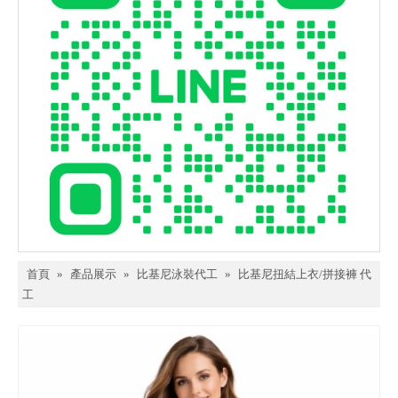
首頁
»
產品展示
»
比基尼泳裝代工
»
比基尼扭結上衣/拼接褲 代
工