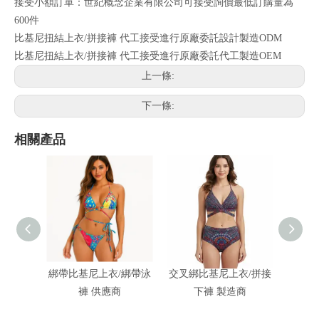
接受小額訂單：世紀概念企業有限公司可接受詢價最低訂購量為
600件
比基尼扭結上衣/拼接褲 代工接受進行原廠委託設計製造ODM
比基尼扭結上衣/拼接褲 代工接受進行原廠委託代工製造OEM
上一條:
下一條:
相關產品
綁帶比基尼上衣/綁帶泳
交叉綁比基尼上衣/拼接
客製化
褲 供應商
下褲 製造商