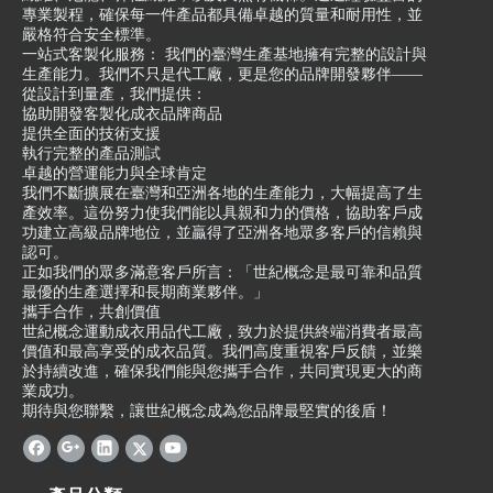
專業製程，確保每一件產品都具備卓越的質量和耐用性，並
嚴格符合安全標準。
一站式客製化服務： 我們的臺灣生產基地擁有完整的設計與
生產能力。我們不只是代工廠，更是您的品牌開發夥伴——
從設計到量產，我們提供：
協助開發客製化成衣品牌商品
提供全面的技術支援
執行完整的產品測試
卓越的營運能力與全球肯定
我們不斷擴展在臺灣和亞洲各地的生產能力，大幅提高了生
產效率。這份努力使我們能以具親和力的價格，協助客戶成
功建立高級品牌地位，並贏得了亞洲各地眾多客戶的信賴與
認可。
正如我們的眾多滿意客戶所言：「世紀概念是最可靠和品質
最優的生產選擇和長期商業夥伴。」
攜手合作，共創價值
世紀概念運動成衣用品代工廠，致力於提供終端消費者最高
價值和最高享受的成衣品質。我們高度重視客戶反饋，並樂
於持續改進，確保我們能與您攜手合作，共同實現更大的商
業成功。
期待與您聯繫，讓世紀概念成為您品牌最堅實的後盾！