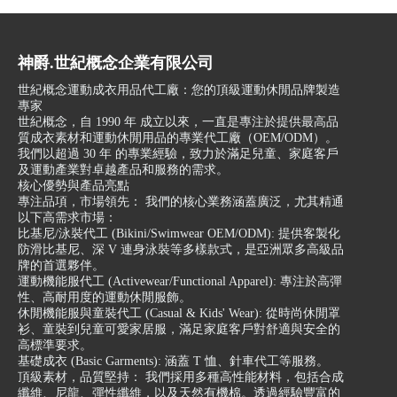
神爵.世紀概念企業有限公司
世紀概念運動成衣用品代工廠：您的頂級運動休閒品牌製造
專家
世紀概念，自 1990 年 成立以來，一直是專注於提供最高品
質成衣素材和運動休閒用品的專業代工廠（OEM/ODM）。
我們以超過 30 年 的專業經驗，致力於滿足兒童、家庭客戶
及運動產業對卓越產品和服務的需求。
核心優勢與產品亮點
專注品項，市場領先： 我們的核心業務涵蓋廣泛，尤其精通
以下高需求市場：
比基尼/泳裝代工 (Bikini/Swimwear OEM/ODM): 提供客製化
防滑比基尼、深 V 連身泳裝等多樣款式，是亞洲眾多高級品
牌的首選夥伴。
運動機能服代工 (Activewear/Functional Apparel): 專注於高彈
性、高耐用度的運動休閒服飾。
休閒機能服與童裝代工 (Casual & Kids' Wear): 從時尚休閒罩
衫、童裝到兒童可愛家居服，滿足家庭客戶對舒適與安全的
高標準要求。
基礎成衣 (Basic Garments): 涵蓋 T 恤、針車代工等服務。
頂級素材，品質堅持： 我們採用多種高性能材料，包括合成
纖維、尼龍、彈性纖維，以及天然有機棉。透過經驗豐富的