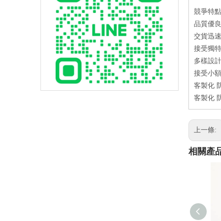
競爭特
品質優良：C
交貨迅速：產
接受獨特
多樣設計
接受小額
客製化 
客製化 
上一條:
相關產