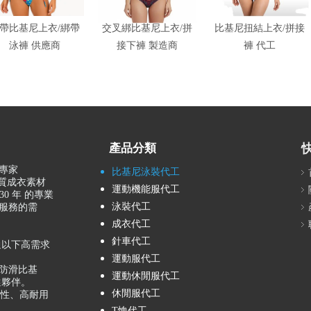
帶比基尼上衣/綁帶
交叉綁比基尼上衣/拼
比基尼扭結上衣/拼接
泳褲 供應商
接下褲 製造商
褲 代工
產品分類
專家
比基尼泳裝代工
品質成衣素材
運動機能服代工
0 年 的專業
泳裝代工
服務的需
成衣代工
針車代工
通以下高需求
運動服代工
製化防滑比基
運動休閒服代工
選夥伴。
休閒服代工
注於高彈性、高耐用
T恤代工