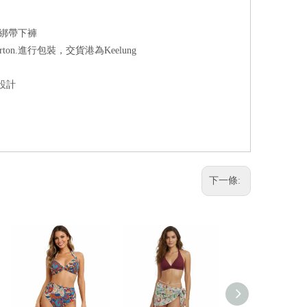
上衣/綁帶下褲
 carton.進行包裝，交貨港為Keelung
設計
下一條: