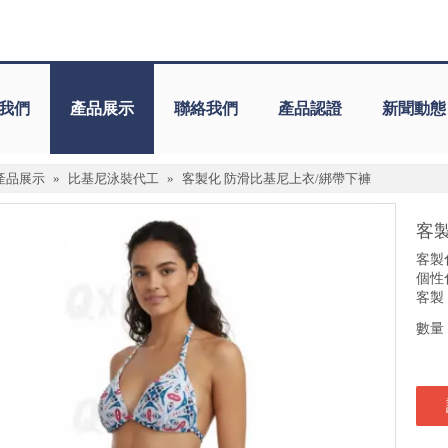
我們
產品展示
聯絡我們
產品認證
新聞動態
產品展示
»
比基尼泳裝代工
»
客製化 防滑比基尼上衣/綁帶下褲
客
客製
個性
客製
數量