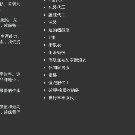
休閒罩衫、童裝到
包裝代工
。
護膝代工
成纖維、尼
泳裝
，確保每一
運動機能服
與生產能力。
T恤
產，我們提
衝浪衣
衝浪短褲
高級無袖防寒衝浪衣
休閒家居服
產效率。這
童裝
品牌地位，
慢跑服代工
矽膠/橡膠收納袋
最優的生產
自行車車服代工
價值和最高
，確保我們