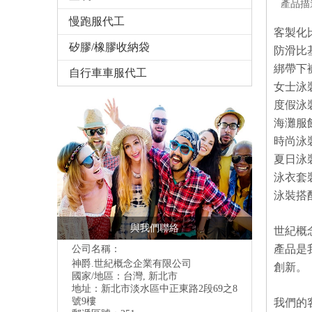
產品描
慢跑服代工
客製化
矽膠/橡膠收納袋
防滑比
綁帶下
自行車車服代工
女士泳
度假泳
海灘服
時尚泳
夏日泳
泳衣套
泳裝搭
與我們聯絡
世紀概
產品是
公司名稱：
神爵.世紀概念企業有限公司
創新。
國家/地區：台灣, 新北市
地址：
新北市淡水區中正東路2段69之8
號9樓
我們的