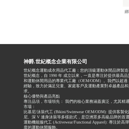
綁
神爵.世紀概念企業有限公司
世紀概念運動成衣用品代工廠：您的頂級運動休閒品牌製造
世紀概念，自 1990 年 成立以來，一直是專注於提供最高
和運動休閒用品的專業代工廠（OEM/ODM）。我們以超過 3
經驗，致力於滿足兒童、家庭客戶及運動產業對卓越產品和
求。
核心優勢與產品亮點
專注品項，市場領先： 我們的核心業務涵蓋廣泛，尤其精
市場：
比基尼/泳裝代工 (Bikini/Swimwear OEM/ODM): 提供客
尼、深 V 連身泳裝等多樣款式，是亞洲眾多高級品牌的首
運動機能服代工 (Activewear/Functional Apparel): 專
度的運動休閒服飾。