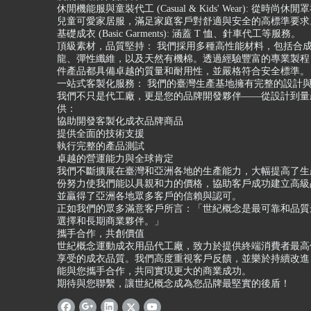
休閒機能服與童裝代工 (Casual & Kids' Wear): 從時尚
兒童可愛家居服，滿足家庭客戶對舒適與安全的高標準要求
基礎成衣 (Basic Garments): 涵蓋 T 恤、針車代工等服務。
頂級素材，品質堅持： 我們採用多種高性能材料，包括合
龍、彈性纖維，以及天然有機棉。透過經驗豐富的專業製程
件產品都具備卓越的質量和耐用性，並嚴格符合安全標準。
一站式客製化服務： 我們的臺灣生產基地擁有完整的設計
我們不只是代工廠，更是您的品牌開發夥伴——從設計到量
供：
協助開發客製化成衣品牌商品
提供全面的技術支援
執行完整的產品測試
卓越的營運能力與全球肯定
我們不斷擴展在臺灣和亞洲各地的生產能力，大幅提高了生
份努力使我們能以具親和力的價格，協助客戶成功建立高級
並贏得了亞洲各地眾多客戶的信賴與認可。
正如我們的眾多滿意客戶所言：「世紀概念是最可靠和品質
選擇和長期商業夥伴。」
攜手合作，共創價值
世紀概念運動成衣用品代工廠，致力於提供終端消費者最高
享受的成衣品質。我們高度重視客戶反饋，並樂於持續改進
能與您攜手合作，共同實現更大的商業成功。
期待與您聯繫，讓世紀概念成為您品牌最堅實的後盾！