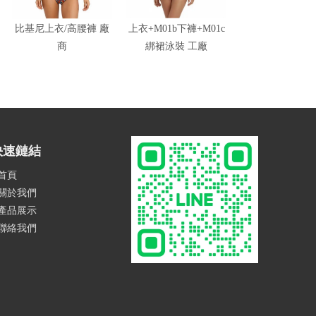
比基尼上衣/高腰褲 廠
上衣+M01b下褲+M01c
前中抽皺綁帶上衣
商
綁裙泳裝 工廠
口褲 供應
快速鏈結
首頁
關於我們
產品展示
聯絡我們