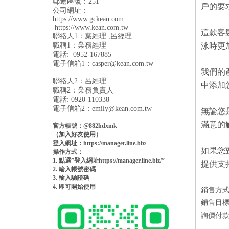
郵遞區號：251
戶的要
公司網址：
https://www.gckean.com
https://www.kean.com
.tw
這款客
聯絡人1：葉經理 ,呂經理
職稱1：業務經理
泳時更
電話: 0952-167885
電子信箱1：
casper@kean.com.tw
我們的
聯絡人2：呂經理
中添加
職稱2：業務負責人
電話: 0920-110338
電子信箱2：
emily@kean.com.tw
無論您
滿意的
官方帳號：@882hdxmk
（加入好友使用）
登入網址：https://manager.line.biz/
如果您
操作方式：
1. 點選”登入網址https://manager.line.biz/”
提供支
2. 輸入帳號密碼
3. 輸入驗證碼
4. 即可開始使用
銷售方
銷售目
詢價付款方