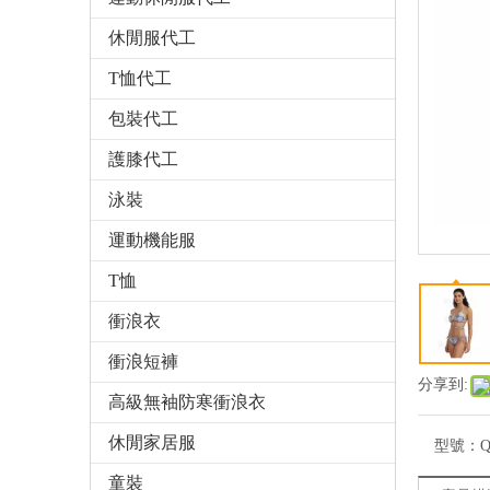
休閒服代工
T恤代工
包裝代工
護膝代工
泳裝
運動機能服
T恤
衝浪衣
衝浪短褲
分享到:
高級無袖防寒衝浪衣
休閒家居服
型號：
Q
童裝